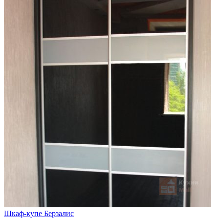
Шкаф-купе Берзалис