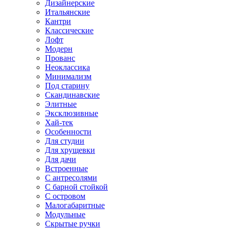
Дизайнерские
Итальянские
Кантри
Классические
Лофт
Модерн
Прованс
Неоклассика
Минимализм
Под старину
Скандинавские
Элитные
Эксклюзивные
Хай-тек
Особенности
Для студии
Для хрущевки
Для дачи
Встроенные
С антресолями
С барной стойкой
С островом
Малогабаритные
Модульные
Скрытые ручки