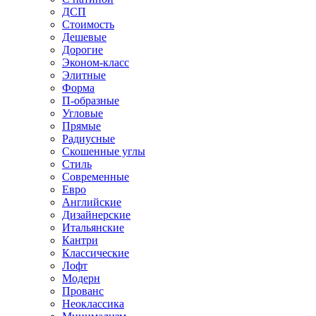
ДСП
Стоимость
Дешевые
Дорогие
Эконом-класс
Элитные
Форма
П-образные
Угловые
Прямые
Радиусные
Скошенные углы
Стиль
Современные
Евро
Английские
Дизайнерские
Итальянские
Кантри
Классические
Лофт
Модерн
Прованс
Неоклассика