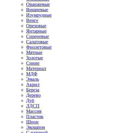
Оранжевые
Вишневые
Изумрудные
Венге
Ореховые
Янтарные
Сиреневые
Салатовые
Фиолетовые
Мятные
Золотые
Синие
Материал
МДФ
Эмаль
Акрил
Береза
Дерево
Дуб
ЛДСП
Массив
Пластик
Шпон
Экошпон
С патиной