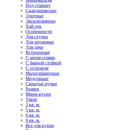
Минимализм
Под старину
Скандинавские
Элитные
Эксклюзивные
Хай-тек
Особенности
Для студии
Для хрущевки
Для дачи
Встроенные
С антресолями
С барной стойкой
С островом
Малогабаритные
Модульные
Скрытые ручки
Размер
Мини-кухни
Узкие
3 кв. м.
5 кв. м.
6 кв. м.
9 кв. м.
Все для кухни