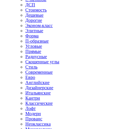
ДСП
Стоимость
Дешевые
Дорогие
Эконом-класс
Элитные
Форма
П-образные
Угловые
Прямые
Радиусные
Скошенные углы
Стиль
Современные
Евро
Английские
Дизайнерские
Итальянские
Кантри
Классические
Лофт
Модерн
Прованс
Неоклассика