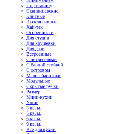
Минимализм
Под старину
Скандинавские
Элитные
Эксклюзивные
Хай-тек
Особенности
Для студии
Для хрущевки
Для дачи
Встроенные
С антресолями
С барной стойкой
С островом
Малогабаритные
Модульные
Скрытые ручки
Размер
Мини-кухни
Узкие
3 кв. м.
5 кв. м.
6 кв. м.
9 кв. м.
Все для кухни