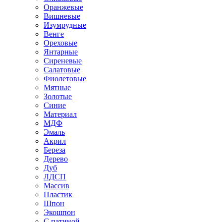
Оранжевые
Вишневые
Изумрудные
Венге
Ореховые
Янтарные
Сиреневые
Салатовые
Фиолетовые
Мятные
Золотые
Синие
Материал
МДФ
Эмаль
Акрил
Береза
Дерево
Дуб
ЛДСП
Массив
Пластик
Шпон
Экошпон
С патиной