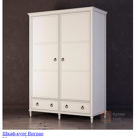
Шкаф-купе Виграц