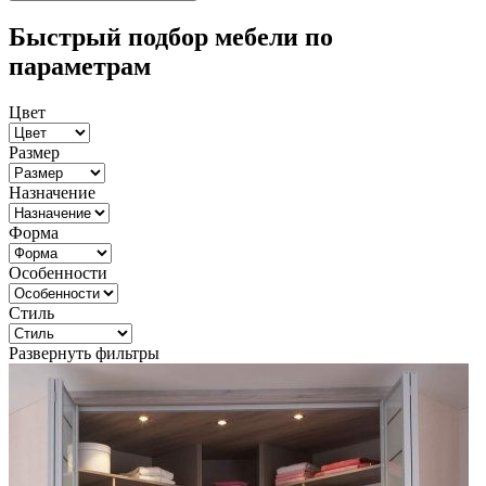
Быстрый подбор мебели по
параметрам
Цвет
Размер
Назначение
Форма
Особенности
Стиль
Развернуть фильтры