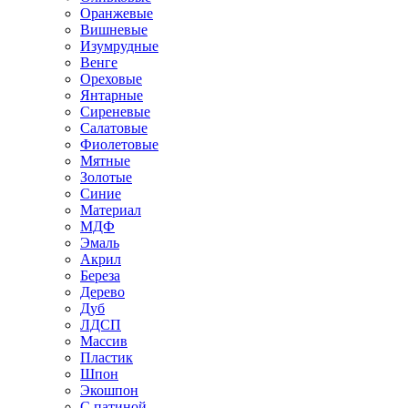
Оранжевые
Вишневые
Изумрудные
Венге
Ореховые
Янтарные
Сиреневые
Салатовые
Фиолетовые
Мятные
Золотые
Синие
Материал
МДФ
Эмаль
Акрил
Береза
Дерево
Дуб
ЛДСП
Массив
Пластик
Шпон
Экошпон
С патиной