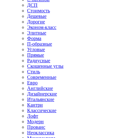
ДСП
Стоимость
Дешевые
Дорогие
Эконом-класс
Элитные
Форма
П-образные
Угловые
Прямые
Радиусные
Скошенные углы
Стиль
Современные
Евро
Английские
Дизайнерские
Итальянские
Кантри
Классические
Лофт
Модерн
Прованс
Неоклассика