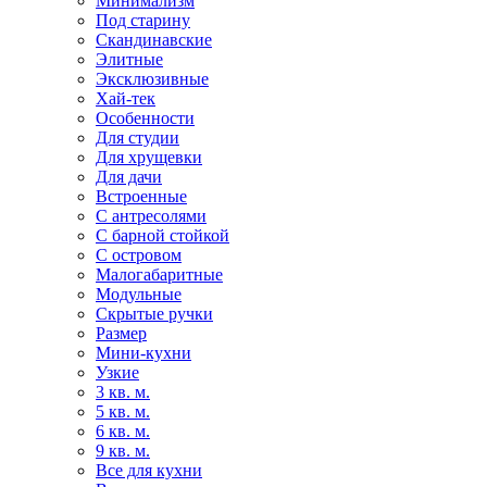
Минимализм
Под старину
Скандинавские
Элитные
Эксклюзивные
Хай-тек
Особенности
Для студии
Для хрущевки
Для дачи
Встроенные
С антресолями
С барной стойкой
С островом
Малогабаритные
Модульные
Скрытые ручки
Размер
Мини-кухни
Узкие
3 кв. м.
5 кв. м.
6 кв. м.
9 кв. м.
Все для кухни