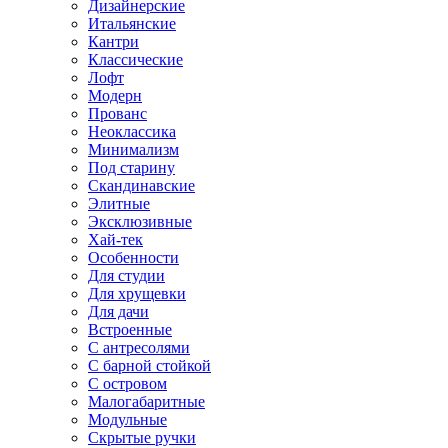
Дизайнерские
Итальянские
Кантри
Классические
Лофт
Модерн
Прованс
Неоклассика
Минимализм
Под старину
Скандинавские
Элитные
Эксклюзивные
Хай-тек
Особенности
Для студии
Для хрущевки
Для дачи
Встроенные
С антресолями
С барной стойкой
С островом
Малогабаритные
Модульные
Скрытые ручки