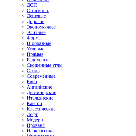
ДСП
Стоимость
Дешевые
Дорогие
Эконом-класс
Элитные
Форма
П-образные
Угловые
Прямые
Радиусные
Скошенные углы
Стиль
Современные
Евро
Английские
Дизайнерские
Итальянские
Кантри
Классические
Лофт
Модерн
Прованс
Неоклассика