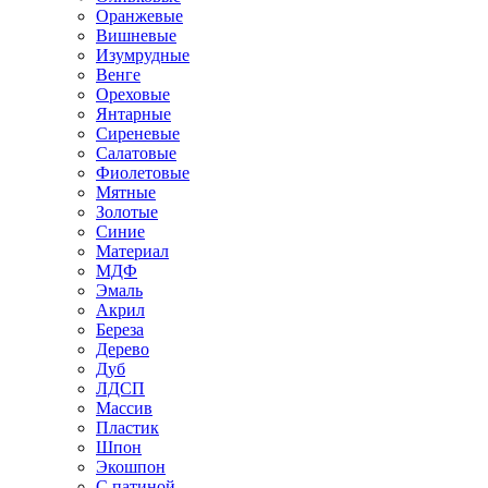
Оранжевые
Вишневые
Изумрудные
Венге
Ореховые
Янтарные
Сиреневые
Салатовые
Фиолетовые
Мятные
Золотые
Синие
Материал
МДФ
Эмаль
Акрил
Береза
Дерево
Дуб
ЛДСП
Массив
Пластик
Шпон
Экошпон
С патиной