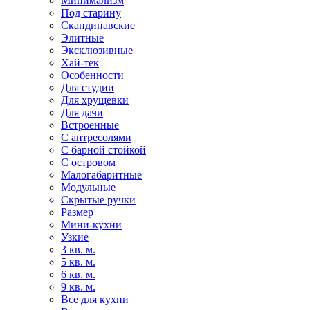
Минимализм
Под старину
Скандинавские
Элитные
Эксклюзивные
Хай-тек
Особенности
Для студии
Для хрущевки
Для дачи
Встроенные
С антресолями
С барной стойкой
С островом
Малогабаритные
Модульные
Скрытые ручки
Размер
Мини-кухни
Узкие
3 кв. м.
5 кв. м.
6 кв. м.
9 кв. м.
Все для кухни