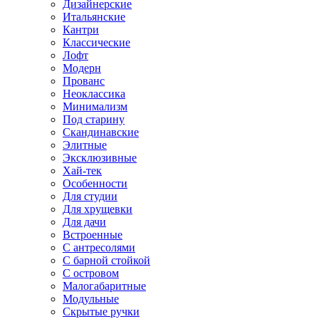
Дизайнерские
Итальянские
Кантри
Классические
Лофт
Модерн
Прованс
Неоклассика
Минимализм
Под старину
Скандинавские
Элитные
Эксклюзивные
Хай-тек
Особенности
Для студии
Для хрущевки
Для дачи
Встроенные
С антресолями
С барной стойкой
С островом
Малогабаритные
Модульные
Скрытые ручки