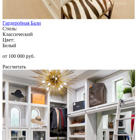
Гардеробная Бали
Стиль:
Классический
Цвет:
Белый
от 100 000 руб.
Рассчитать