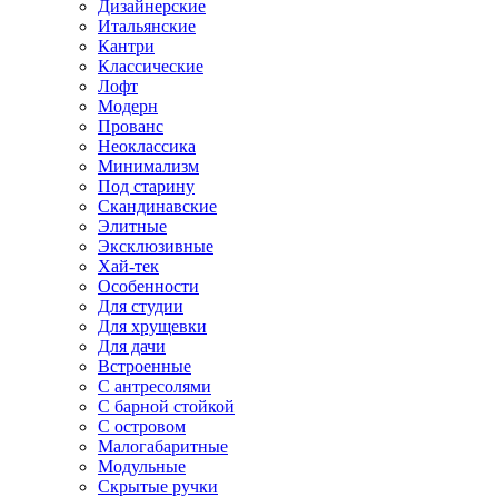
Дизайнерские
Итальянские
Кантри
Классические
Лофт
Модерн
Прованс
Неоклассика
Минимализм
Под старину
Скандинавские
Элитные
Эксклюзивные
Хай-тек
Особенности
Для студии
Для хрущевки
Для дачи
Встроенные
С антресолями
С барной стойкой
С островом
Малогабаритные
Модульные
Скрытые ручки