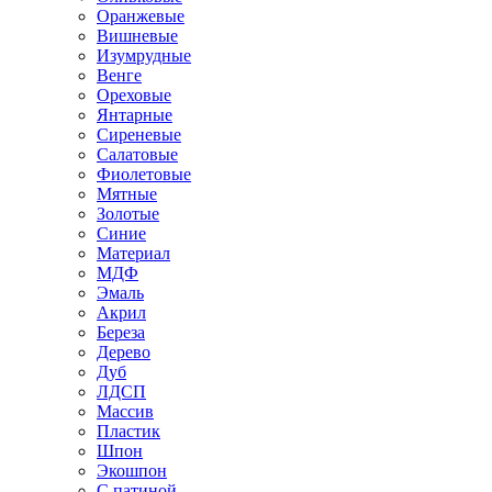
Оранжевые
Вишневые
Изумрудные
Венге
Ореховые
Янтарные
Сиреневые
Салатовые
Фиолетовые
Мятные
Золотые
Синие
Материал
МДФ
Эмаль
Акрил
Береза
Дерево
Дуб
ЛДСП
Массив
Пластик
Шпон
Экошпон
С патиной