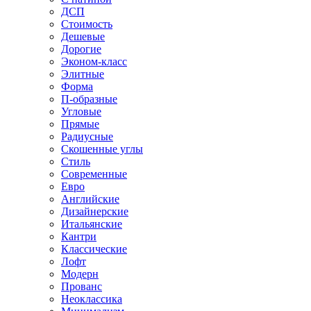
ДСП
Стоимость
Дешевые
Дорогие
Эконом-класс
Элитные
Форма
П-образные
Угловые
Прямые
Радиусные
Скошенные углы
Стиль
Современные
Евро
Английские
Дизайнерские
Итальянские
Кантри
Классические
Лофт
Модерн
Прованс
Неоклассика