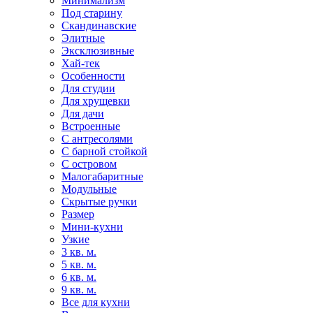
Минимализм
Под старину
Скандинавские
Элитные
Эксклюзивные
Хай-тек
Особенности
Для студии
Для хрущевки
Для дачи
Встроенные
С антресолями
С барной стойкой
С островом
Малогабаритные
Модульные
Скрытые ручки
Размер
Мини-кухни
Узкие
3 кв. м.
5 кв. м.
6 кв. м.
9 кв. м.
Все для кухни