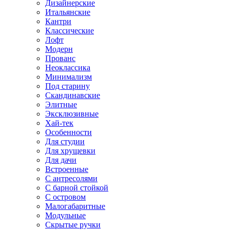
Дизайнерские
Итальянские
Кантри
Классические
Лофт
Модерн
Прованс
Неоклассика
Минимализм
Под старину
Скандинавские
Элитные
Эксклюзивные
Хай-тек
Особенности
Для студии
Для хрущевки
Для дачи
Встроенные
С антресолями
С барной стойкой
С островом
Малогабаритные
Модульные
Скрытые ручки