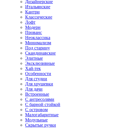
Дизайнерские
Итальянские
Кантри
Классические
Лофт
Модерн
Прованс
Неоклассика
Минимализм
Под старину
Скандинавские
Элитные
Эксклюзивные
Хай-тек
Особенности
Для студии
Для хрущевки
Для дачи
Встроенные
С антресолями
С барной стойкой
С островом
Малогабаритные
Модульные
Скрытые ручки