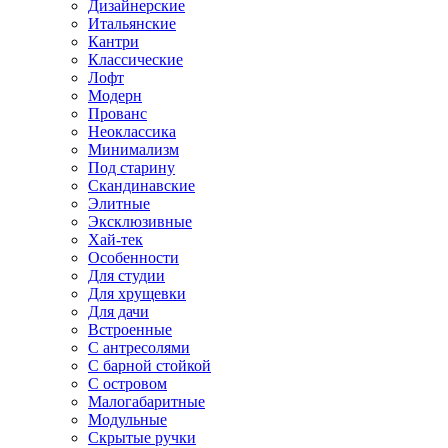
Дизайнерские
Итальянские
Кантри
Классические
Лофт
Модерн
Прованс
Неоклассика
Минимализм
Под старину
Скандинавские
Элитные
Эксклюзивные
Хай-тек
Особенности
Для студии
Для хрущевки
Для дачи
Встроенные
С антресолями
С барной стойкой
С островом
Малогабаритные
Модульные
Скрытые ручки