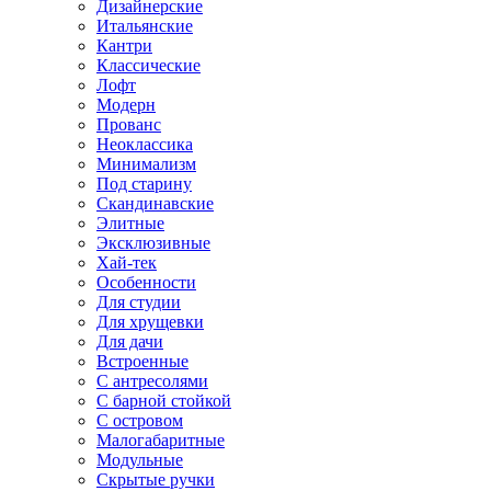
Дизайнерские
Итальянские
Кантри
Классические
Лофт
Модерн
Прованс
Неоклассика
Минимализм
Под старину
Скандинавские
Элитные
Эксклюзивные
Хай-тек
Особенности
Для студии
Для хрущевки
Для дачи
Встроенные
С антресолями
С барной стойкой
С островом
Малогабаритные
Модульные
Скрытые ручки