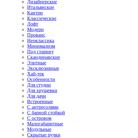
Дизайнерские
Итальянские
Кантри
Классические
Лофт
Модерн
Прованс
Неоклассика
Минимализм
Под старину
Скандинавские
Элитные
Эксклюзивные
Хай-тек
Особенности
Для студии
Для хрущевки
Для дачи
Встроенные
С антресолями
С барной стойкой
С островом
Малогабаритные
Модульные
Скрытые ручки