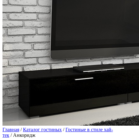
Главная
/
Каталог гостиных
/
Гостиные в стиле хай-
тек
/ Анкоридж