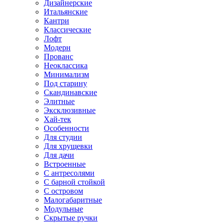
Дизайнерские
Итальянские
Кантри
Классические
Лофт
Модерн
Прованс
Неоклассика
Минимализм
Под старину
Скандинавские
Элитные
Эксклюзивные
Хай-тек
Особенности
Для студии
Для хрущевки
Для дачи
Встроенные
С антресолями
С барной стойкой
С островом
Малогабаритные
Модульные
Скрытые ручки