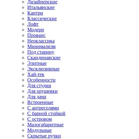
Дизайнерские
Итальянские
Кантри
Классические
Лофт
Модерн
Прованс
Неоклассика
Минимализм
Под старину
Скандинавские
Элитные
Эксклюзивные
Хай-тек
Особенности
Для студии
Для хрущевки
Для дачи
Встроенные
С антресолями
С барной стойкой
С островом
Малогабаритные
Модульные
Скрытые ручки