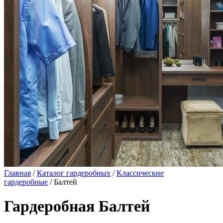
Главная
/
Каталог гардеробных
/
Классические
гардеробные
/ Балтей
Гардеробная Балтей