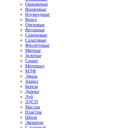
Оранжевые
Вишневые
Изумрудные
Венге
Ореховые
Янтарные
Сиреневые
Салатовые
Фиолетовые
Мятные
Золотые
Синие
Материал
МДФ
Эмаль
Акрил
Береза
Дерево
Дуб
ЛДСП
Массив
Пластик
Шпон
Экошпон
С патиной