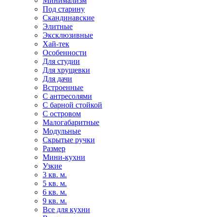
Минимализм
Под старину
Скандинавские
Элитные
Эксклюзивные
Хай-тек
Особенности
Для студии
Для хрущевки
Для дачи
Встроенные
С антресолями
С барной стойкой
С островом
Малогабаритные
Модульные
Скрытые ручки
Размер
Мини-кухни
Узкие
3 кв. м.
5 кв. м.
6 кв. м.
9 кв. м.
Все для кухни