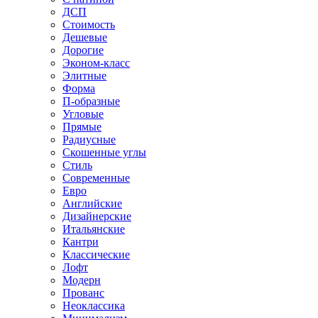
ДСП
Стоимость
Дешевые
Дорогие
Эконом-класс
Элитные
Форма
П-образные
Угловые
Прямые
Радиусные
Скошенные углы
Стиль
Современные
Евро
Английские
Дизайнерские
Итальянские
Кантри
Классические
Лофт
Модерн
Прованс
Неоклассика