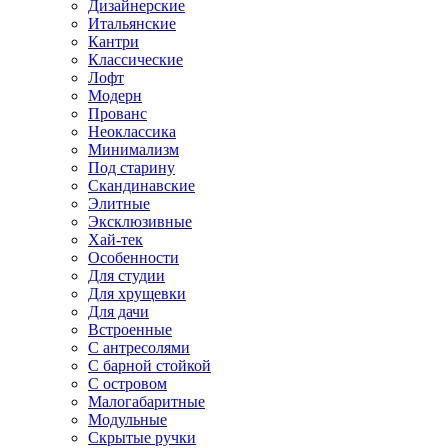
Дизайнерские
Итальянские
Кантри
Классические
Лофт
Модерн
Прованс
Неоклассика
Минимализм
Под старину
Скандинавские
Элитные
Эксклюзивные
Хай-тек
Особенности
Для студии
Для хрущевки
Для дачи
Встроенные
С антресолями
С барной стойкой
С островом
Малогабаритные
Модульные
Скрытые ручки