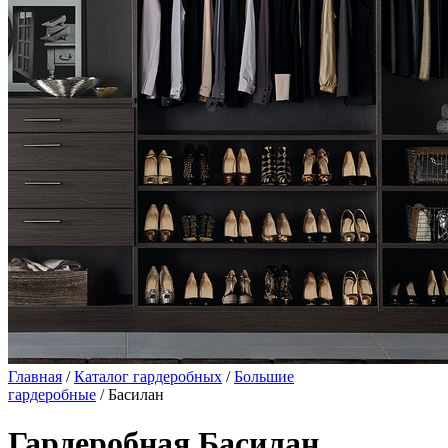
Главная
/
Каталог гардеробных
/
Большие
гардеробные
/ Басилан
Гардеробная Басилан