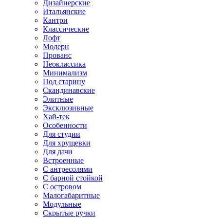
Дизайнерские
Итальянские
Кантри
Классические
Лофт
Модерн
Прованс
Неоклассика
Минимализм
Под старину
Скандинавские
Элитные
Эксклюзивные
Хай-тек
Особенности
Для студии
Для хрущевки
Для дачи
Встроенные
С антресолями
С барной стойкой
С островом
Малогабаритные
Модульные
Скрытые ручки