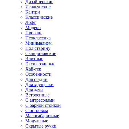
Дизайнерские
Итальянские
Кантри
Классические
Лофт
Модерн
Прованс
Неоклассика
Минимализм
Под старину
Скандинавские
Элитные
Эксклюзивные
Хай-тек
Особенности
Для студии
Для хрущевки
Для дачи
Встроенные
С антресолями
С барной стойкой
С островом
Малогабаритные
Модульные
Скрытые ручки