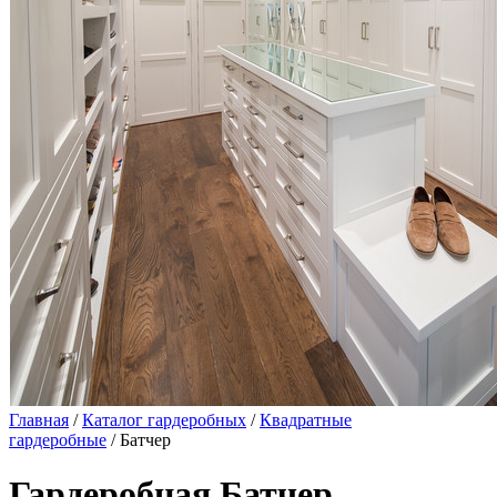
Главная
/
Каталог гардеробных
/
Квадратные
гардеробные
/ Батчер
Гардеробная Батчер