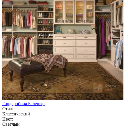
Гардеробная Балешэр
Стиль:
Классический
Цвет:
Светлый