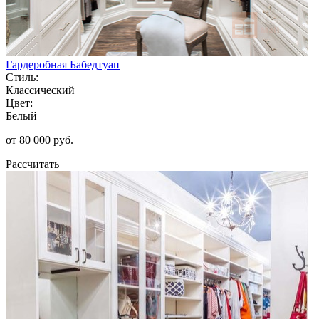
Гардеробная Бабедтуап
Стиль:
Классический
Цвет:
Белый
от 80 000 руб.
Рассчитать