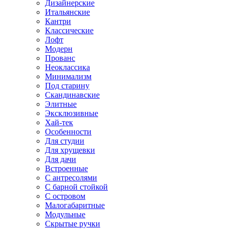
Дизайнерские
Итальянские
Кантри
Классические
Лофт
Модерн
Прованс
Неоклассика
Минимализм
Под старину
Скандинавские
Элитные
Эксклюзивные
Хай-тек
Особенности
Для студии
Для хрущевки
Для дачи
Встроенные
С антресолями
С барной стойкой
С островом
Малогабаритные
Модульные
Скрытые ручки