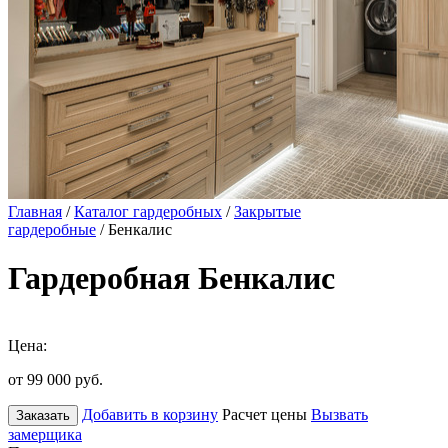
Главная
/
Каталог гардеробных
/
Закрытые
гардеробные
/ Бенкалис
Гардеробная Бенкалис
Цена:
от 99 000
руб.
Добавить в корзину
Расчет цены
Вызвать
Заказать
замерщика