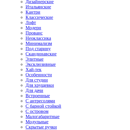
Дизайнерские
Итальянские
Кантри
Классические
Лофт
Модерн
Прованс
Неоклассика
Минимализм
Под старину
Скандинавские
Элитные
Эксклюзивные
Хай-тек
Особенности
Для студии
Для хрущевки
Для дачи
Встроенные
С антресолями
С барной стойкой
С островом
Малогабаритные
Модульные
Скрытые ручки