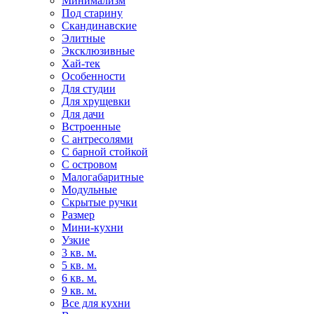
Минимализм
Под старину
Скандинавские
Элитные
Эксклюзивные
Хай-тек
Особенности
Для студии
Для хрущевки
Для дачи
Встроенные
С антресолями
С барной стойкой
С островом
Малогабаритные
Модульные
Скрытые ручки
Размер
Мини-кухни
Узкие
3 кв. м.
5 кв. м.
6 кв. м.
9 кв. м.
Все для кухни