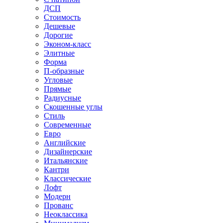
ДСП
Стоимость
Дешевые
Дорогие
Эконом-класс
Элитные
Форма
П-образные
Угловые
Прямые
Радиусные
Скошенные углы
Стиль
Современные
Евро
Английские
Дизайнерские
Итальянские
Кантри
Классические
Лофт
Модерн
Прованс
Неоклассика