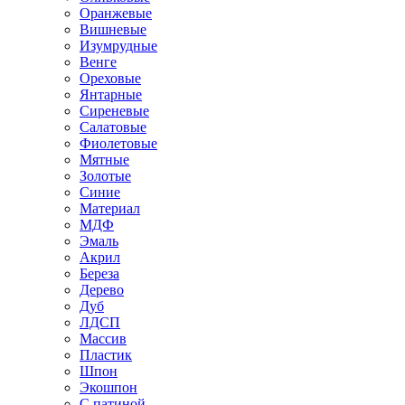
Оранжевые
Вишневые
Изумрудные
Венге
Ореховые
Янтарные
Сиреневые
Салатовые
Фиолетовые
Мятные
Золотые
Синие
Материал
МДФ
Эмаль
Акрил
Береза
Дерево
Дуб
ЛДСП
Массив
Пластик
Шпон
Экошпон
С патиной