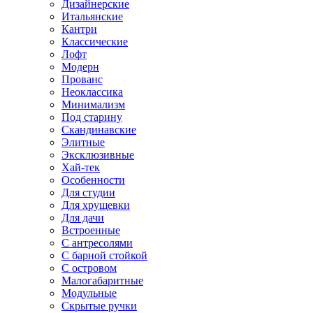
Дизайнерские
Итальянские
Кантри
Классические
Лофт
Модерн
Прованс
Неоклассика
Минимализм
Под старину
Скандинавские
Элитные
Эксклюзивные
Хай-тек
Особенности
Для студии
Для хрущевки
Для дачи
Встроенные
С антресолями
С барной стойкой
С островом
Малогабаритные
Модульные
Скрытые ручки