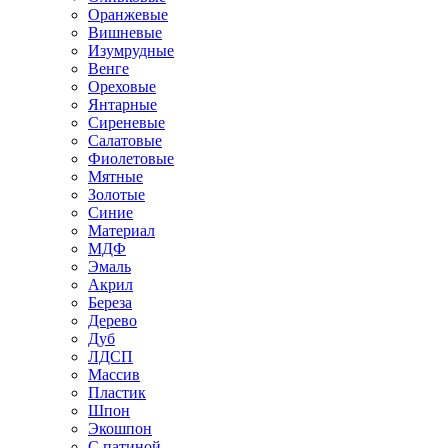
Оранжевые
Вишневые
Изумрудные
Венге
Ореховые
Янтарные
Сиреневые
Салатовые
Фиолетовые
Мятные
Золотые
Синие
Материал
МДФ
Эмаль
Акрил
Береза
Дерево
Дуб
ЛДСП
Массив
Пластик
Шпон
Экошпон
С патиной