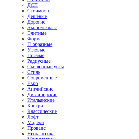
ДСП
Стоимость
Дешевые
Дорогие
Эконом-класс
Элитные
Форма
П-образные
Угловые
Прямые
Радиусные
Скошенные углы
Стиль
Современные
Евро
Английские
Дизайнерские
Итальянские
Кантри
Классические
Лофт
Модерн
Прованс
Неоклассика