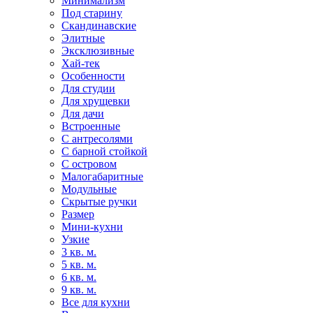
Минимализм
Под старину
Скандинавские
Элитные
Эксклюзивные
Хай-тек
Особенности
Для студии
Для хрущевки
Для дачи
Встроенные
С антресолями
С барной стойкой
С островом
Малогабаритные
Модульные
Скрытые ручки
Размер
Мини-кухни
Узкие
3 кв. м.
5 кв. м.
6 кв. м.
9 кв. м.
Все для кухни