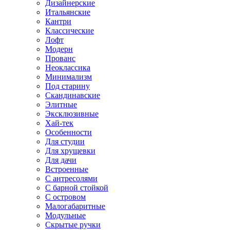
Дизайнерские
Итальянские
Кантри
Классические
Лофт
Модерн
Прованс
Неоклассика
Минимализм
Под старину
Скандинавские
Элитные
Эксклюзивные
Хай-тек
Особенности
Для студии
Для хрущевки
Для дачи
Встроенные
С антресолями
С барной стойкой
С островом
Малогабаритные
Модульные
Скрытые ручки