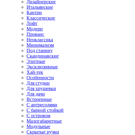
Дизайнерские
Итальянские
Кантри
Классические
Лофт
Модерн
Прованс
Неоклассика
Минимализм
Под старину
Скандинавские
Элитные
Эксклюзивные
Хай-тек
Особенности
Для студии
Для хрущевки
Для дачи
Встроенные
С антресолями
С барной стойкой
С островом
Малогабаритные
Модульные
Скрытые ручки