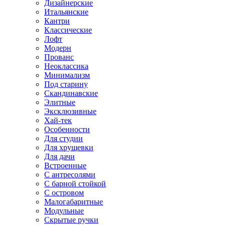
Дизайнерские
Итальянские
Кантри
Классические
Лофт
Модерн
Прованс
Неоклассика
Минимализм
Под старину
Скандинавские
Элитные
Эксклюзивные
Хай-тек
Особенности
Для студии
Для хрущевки
Для дачи
Встроенные
С антресолями
С барной стойкой
С островом
Малогабаритные
Модульные
Скрытые ручки