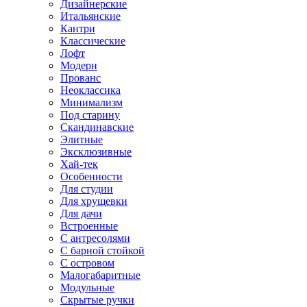
Дизайнерские
Итальянские
Кантри
Классические
Лофт
Модерн
Прованс
Неоклассика
Минимализм
Под старину
Скандинавские
Элитные
Эксклюзивные
Хай-тек
Особенности
Для студии
Для хрущевки
Для дачи
Встроенные
С антресолями
С барной стойкой
С островом
Малогабаритные
Модульные
Скрытые ручки