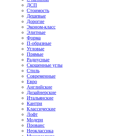
ДСП
Стоимость
Дешевые
Дорогие
Эконом-класс
Элитные
Форма
П-образные
Угловые
Прямые
Радиусные
Скошенные углы
Стиль
Современные
Евро
Английские
Дизайнерские
Итальянские
Кантри
Классические
Лофт
Модерн
Прованс
Неоклассика