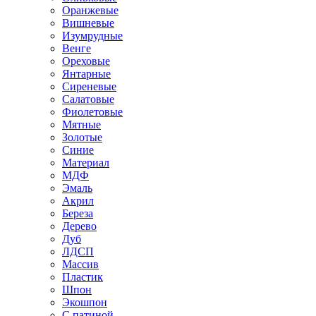
Оранжевые
Вишневые
Изумрудные
Венге
Ореховые
Янтарные
Сиреневые
Салатовые
Фиолетовые
Мятные
Золотые
Синие
Материал
МДФ
Эмаль
Акрил
Береза
Дерево
Дуб
ЛДСП
Массив
Пластик
Шпон
Экошпон
С патиной