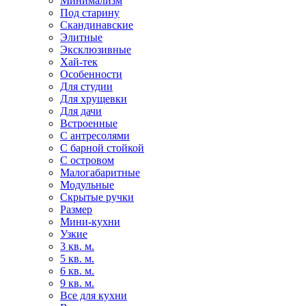
Минимализм
Под старину
Скандинавские
Элитные
Эксклюзивные
Хай-тек
Особенности
Для студии
Для хрущевки
Для дачи
Встроенные
С антресолями
С барной стойкой
С островом
Малогабаритные
Модульные
Скрытые ручки
Размер
Мини-кухни
Узкие
3 кв. м.
5 кв. м.
6 кв. м.
9 кв. м.
Все для кухни