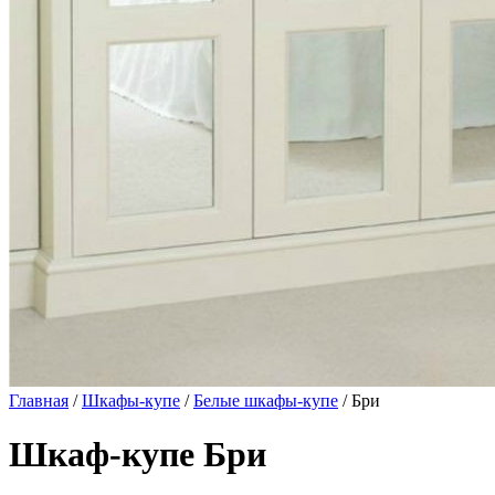
Главная
/
Шкафы-купе
/
Белые шкафы-купе
/ Бри
Шкаф-купе Бри