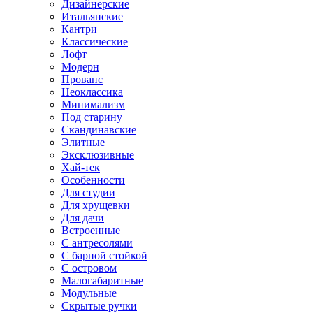
Дизайнерские
Итальянские
Кантри
Классические
Лофт
Модерн
Прованс
Неоклассика
Минимализм
Под старину
Скандинавские
Элитные
Эксклюзивные
Хай-тек
Особенности
Для студии
Для хрущевки
Для дачи
Встроенные
С антресолями
С барной стойкой
С островом
Малогабаритные
Модульные
Скрытые ручки