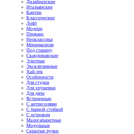
Дизайнерские
Итальянские
Кантри
Классические
Лофт
Модерн
Прованс
Неоклассика
Минимализм
Под старину
Скандинавские
Элитные
Эксклюзивные
Хай-тек
Особенности
Для студии
Для хрущевки
Для дачи
Встроенные
С антресолями
С барной стойкой
С островом
Малогабаритные
Модульные
Скрытые ручки