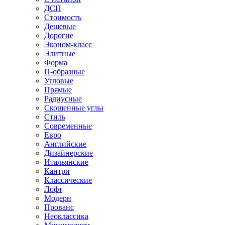
ДСП
Стоимость
Дешевые
Дорогие
Эконом-класс
Элитные
Форма
П-образные
Угловые
Прямые
Радиусные
Скошенные углы
Стиль
Современные
Евро
Английские
Дизайнерские
Итальянские
Кантри
Классические
Лофт
Модерн
Прованс
Неоклассика