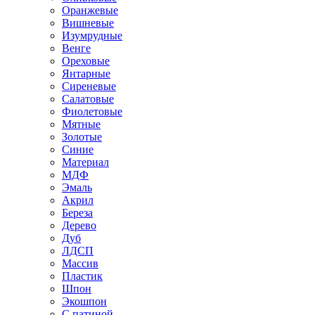
Оранжевые
Вишневые
Изумрудные
Венге
Ореховые
Янтарные
Сиреневые
Салатовые
Фиолетовые
Мятные
Золотые
Синие
Материал
МДФ
Эмаль
Акрил
Береза
Дерево
Дуб
ЛДСП
Массив
Пластик
Шпон
Экошпон
С патиной