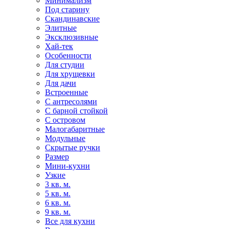
Минимализм
Под старину
Скандинавские
Элитные
Эксклюзивные
Хай-тек
Особенности
Для студии
Для хрущевки
Для дачи
Встроенные
С антресолями
С барной стойкой
С островом
Малогабаритные
Модульные
Скрытые ручки
Размер
Мини-кухни
Узкие
3 кв. м.
5 кв. м.
6 кв. м.
9 кв. м.
Все для кухни