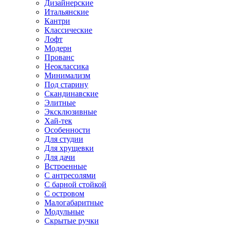
Дизайнерские
Итальянские
Кантри
Классические
Лофт
Модерн
Прованс
Неоклассика
Минимализм
Под старину
Скандинавские
Элитные
Эксклюзивные
Хай-тек
Особенности
Для студии
Для хрущевки
Для дачи
Встроенные
С антресолями
С барной стойкой
С островом
Малогабаритные
Модульные
Скрытые ручки