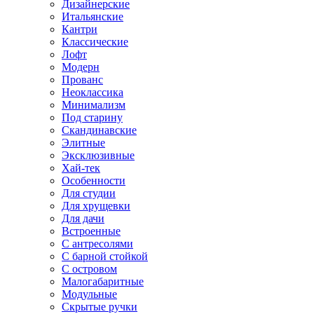
Дизайнерские
Итальянские
Кантри
Классические
Лофт
Модерн
Прованс
Неоклассика
Минимализм
Под старину
Скандинавские
Элитные
Эксклюзивные
Хай-тек
Особенности
Для студии
Для хрущевки
Для дачи
Встроенные
С антресолями
С барной стойкой
С островом
Малогабаритные
Модульные
Скрытые ручки