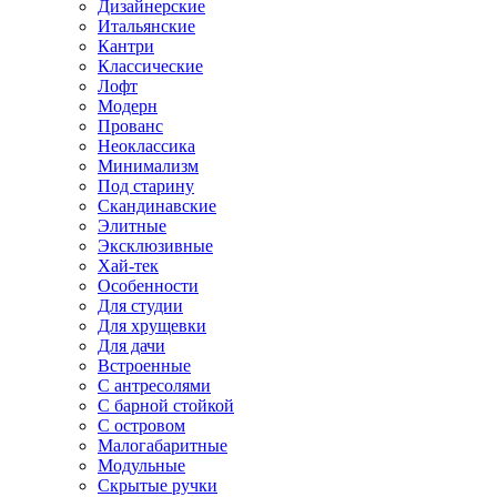
Дизайнерские
Итальянские
Кантри
Классические
Лофт
Модерн
Прованс
Неоклассика
Минимализм
Под старину
Скандинавские
Элитные
Эксклюзивные
Хай-тек
Особенности
Для студии
Для хрущевки
Для дачи
Встроенные
С антресолями
С барной стойкой
С островом
Малогабаритные
Модульные
Скрытые ручки