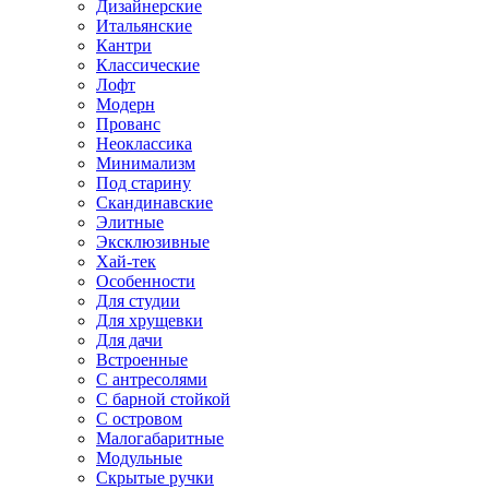
Дизайнерские
Итальянские
Кантри
Классические
Лофт
Модерн
Прованс
Неоклассика
Минимализм
Под старину
Скандинавские
Элитные
Эксклюзивные
Хай-тек
Особенности
Для студии
Для хрущевки
Для дачи
Встроенные
С антресолями
С барной стойкой
С островом
Малогабаритные
Модульные
Скрытые ручки