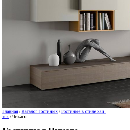
Главная
/
Каталог гостиных
/
Гостиные в стиле хай-
тек
/ Чикаго