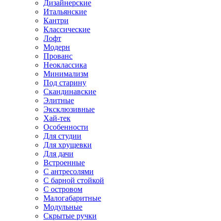
Дизайнерские
Итальянские
Кантри
Классические
Лофт
Модерн
Прованс
Неоклассика
Минимализм
Под старину
Скандинавские
Элитные
Эксклюзивные
Хай-тек
Особенности
Для студии
Для хрущевки
Для дачи
Встроенные
С антресолями
С барной стойкой
С островом
Малогабаритные
Модульные
Скрытые ручки