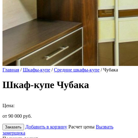
Главная
/
Шкафы-купе
/
Средние шкафы-купе
/ Чубака
Шкаф-купе Чубака
Цена:
от 90 000
руб.
Добавить в корзину
Расчет цены
Вызвать
Заказать
замерщика