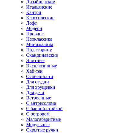
Дизайнерские
Итальянские
Кантри
Классические
Лофт
Модерн
Прованс
Неоклассика
Минимализм
Под старину
Скандинавские
Элитные
Эксклюзивные
Хай-тек
Особенности
Для студии
Для хрущевки
Для дачи
Встроенные
С антресолями
С барной стойкой
С островом
Малогабаритные
Модульные
Скрытые ручки