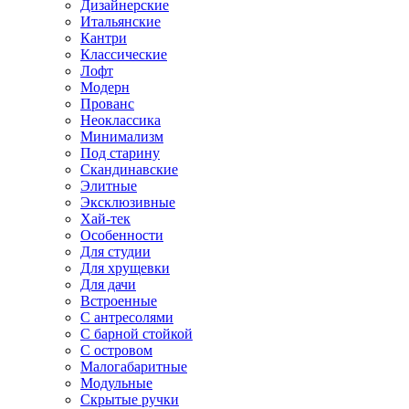
Дизайнерские
Итальянские
Кантри
Классические
Лофт
Модерн
Прованс
Неоклассика
Минимализм
Под старину
Скандинавские
Элитные
Эксклюзивные
Хай-тек
Особенности
Для студии
Для хрущевки
Для дачи
Встроенные
С антресолями
С барной стойкой
С островом
Малогабаритные
Модульные
Скрытые ручки