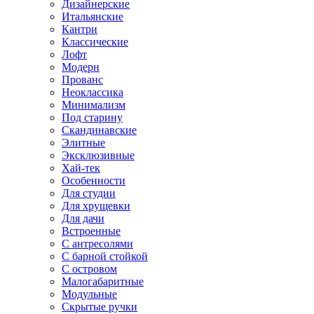
Дизайнерские
Итальянские
Кантри
Классические
Лофт
Модерн
Прованс
Неоклассика
Минимализм
Под старину
Скандинавские
Элитные
Эксклюзивные
Хай-тек
Особенности
Для студии
Для хрущевки
Для дачи
Встроенные
С антресолями
С барной стойкой
С островом
Малогабаритные
Модульные
Скрытые ручки