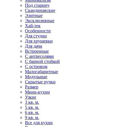
Минимализм
Под старину
Скандинавские
Элитные
Эксклюзивные
Хай-тек
Особенности
Для студии
Для хрущевки
Для дачи
Встроенные
С антресолями
С барной стойкой
С островом
Малогабаритные
Модульные
Скрытые ручки
Размер
Мини-кухни
Узкие
3 кв. м.
5 кв. м.
6 кв. м.
9 кв. м.
Все для кухни