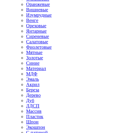
Оранжевые
Вишневые
Изумрудные
Венге
Ореховые
Янтарные
Сиреневые
Салатовые
Фиолетовые
Мятные
Золотые
Синие
Материал
МДФ
Эмаль
Акрил
Береза
Дерево
Дуб
ЛДСП
Массив
Пластик
Шпон
Экошпон
С патиной