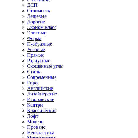
ДСП
Стоимость
Дешевые
Дорогие
Эконом-класс
Элитные
Форма
П-образные
Угловые
Прямые
Радиусные
Скошенные углы
Стиль
Современные
Евро
Английские
Дизайнерские
Итальянские
Кантри
Классические
Лофт
Модерн
Прованс
Неоклассика