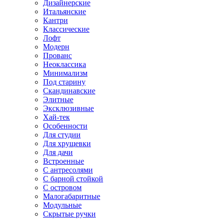
Дизайнерские
Итальянские
Кантри
Классические
Лофт
Модерн
Прованс
Неоклассика
Минимализм
Под старину
Скандинавские
Элитные
Эксклюзивные
Хай-тек
Особенности
Для студии
Для хрущевки
Для дачи
Встроенные
С антресолями
С барной стойкой
С островом
Малогабаритные
Модульные
Скрытые ручки