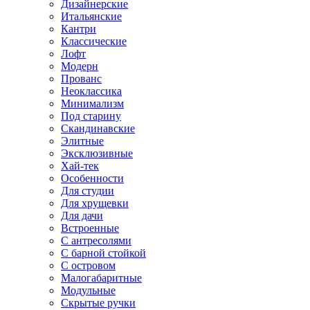
Дизайнерские
Итальянские
Кантри
Классические
Лофт
Модерн
Прованс
Неоклассика
Минимализм
Под старину
Скандинавские
Элитные
Эксклюзивные
Хай-тек
Особенности
Для студии
Для хрущевки
Для дачи
Встроенные
С антресолями
С барной стойкой
С островом
Малогабаритные
Модульные
Скрытые ручки