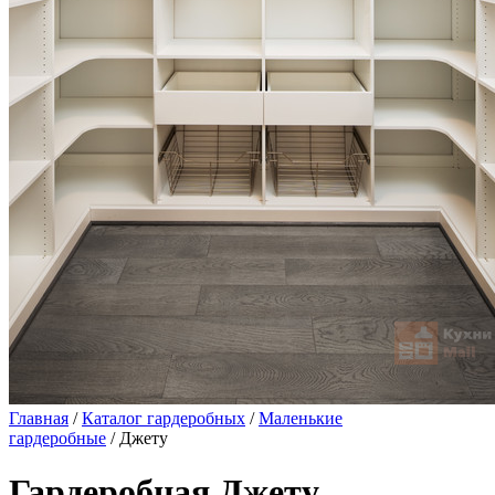
Главная
/
Каталог гардеробных
/
Маленькие
гардеробные
/ Джету
Гардеробная Джету