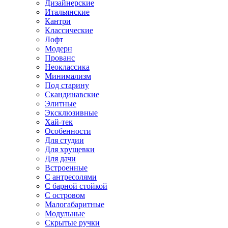
Дизайнерские
Итальянские
Кантри
Классические
Лофт
Модерн
Прованс
Неоклассика
Минимализм
Под старину
Скандинавские
Элитные
Эксклюзивные
Хай-тек
Особенности
Для студии
Для хрущевки
Для дачи
Встроенные
С антресолями
С барной стойкой
С островом
Малогабаритные
Модульные
Скрытые ручки