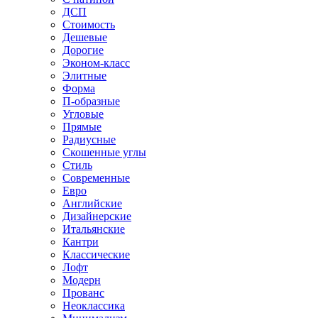
ДСП
Стоимость
Дешевые
Дорогие
Эконом-класс
Элитные
Форма
П-образные
Угловые
Прямые
Радиусные
Скошенные углы
Стиль
Современные
Евро
Английские
Дизайнерские
Итальянские
Кантри
Классические
Лофт
Модерн
Прованс
Неоклассика