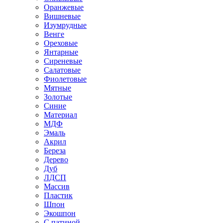
Оранжевые
Вишневые
Изумрудные
Венге
Ореховые
Янтарные
Сиреневые
Салатовые
Фиолетовые
Мятные
Золотые
Синие
Материал
МДФ
Эмаль
Акрил
Береза
Дерево
Дуб
ЛДСП
Массив
Пластик
Шпон
Экошпон
С патиной