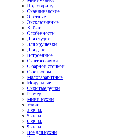
Минимализм
Под старину
Скандинавские
Элитные
Эксклюзивные
Хай-тек
Особенности
Для студии
Для хрущевки
Для дачи
Встроенные
С антресолями
С барной стойкой
С островом
Малогабаритные
Модульные
Скрытые ручки
Размер
Мини-кухни
Узкие
3 кв. м.
5 кв. м.
6 кв. м.
9 кв. м.
Все для кухни