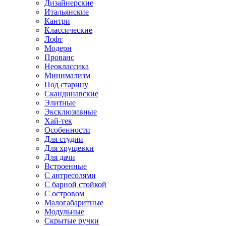
Дизайнерские
Итальянские
Кантри
Классические
Лофт
Модерн
Прованс
Неоклассика
Минимализм
Под старину
Скандинавские
Элитные
Эксклюзивные
Хай-тек
Особенности
Для студии
Для хрущевки
Для дачи
Встроенные
С антресолями
С барной стойкой
С островом
Малогабаритные
Модульные
Скрытые ручки